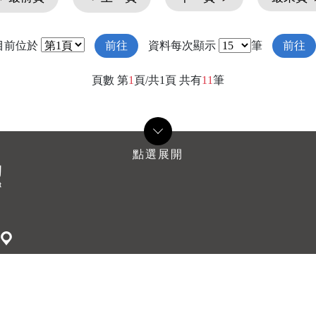
目前位於
前往
資料每次顯示
筆
前往
頁數 第
1
頁/共1頁 共有
11
筆
5：30