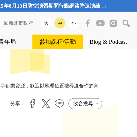
5年8月13日防空演習期間行動網路降速演練，詳情NCC官網
|
回新北市政府
大
中
小
青年局
參加課程/活動
Blog & Podcast
師等創業資源，歡迎以地理位置搜尋適合你的育
分享：