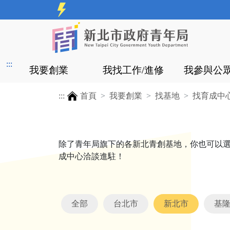
:::
我要創業
我找工作/進修
我參與公
:::
首頁
我要創業
找基地
找育成中
除了青年局旗下的各新北青創基地，你也可以
成中心洽談進駐！
全部
台北市
新北市
基