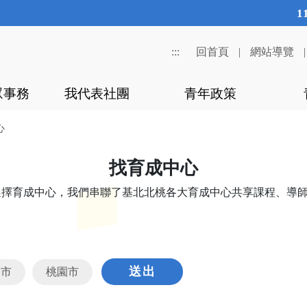
11
:::
回首頁
|
網站導覽
眾事務
我代表社團
青年政策
心
找育成中心
選擇育成中心，我們串聯了基北北桃各大育成中心共享課程、導
送出
隆市
桃園市