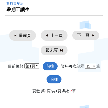
政府青年局
暑期工讀生
下一頁
最前頁
上一頁
最末頁
目前位於
前往
資料每次顯示
筆
前往
頁數 第
1
頁/共1頁 共有
2
筆