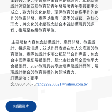
全齡共元多元學習團隊由資深創客講師、互動結構
設計師暨第四屆教育部青年發展署青年委員張宇文
成立，致力於文化創新、環保教育與創客手作的創
作與教案開發。團隊以推廣「樂學與遊藝」為核心
理念，將文化與永續觀念結合木質結構玩具與課
程，推展至各級教育單位。
主要服務內容包含結構設計、產品開發、教案設
計、授課及演講，並以作品表達在地人文底蘊與教
育價值。團隊曾設計多項公私部門合作專案，包含
台中國際電影展禮贈品、新北市社會局全國性平大
會禮贈品、2024教玩具共享論壇專屬設計品等，展
現設計整合與教育傳播的跨領域實力。
訂購請洽：張宇
文/0980454875/
randy29230321@yahoo.com.tw
相關圖片