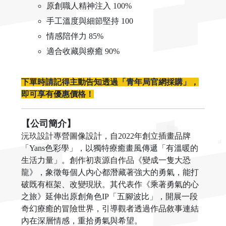
原創職人精神注入 100%
手工溫度與細節堅持 100
情感陪伴力 85%
適合收藏與療癒 90%
下單時請記得主動告知透過「青年局官網採購」，
即可享有優惠價格！
【公司簡介】
沅玖設計專營圖像設計，自2022年創立插畫品牌
「Yans色彩學」，以獨特療癒畫風傳遞「有溫暖的
生活力量」。創作初衷源自作品《變成一隻大恐
龍》，象徵每個人內心都潛藏著強大的勇氣，能打
破既有框架、改變現狀。其代表作《乘著勇氣的心
之旅》延伸出原創角色IP「五腳波比」，開展一段
奇幻療癒的冒險世界，引導觀者透過作品敘事連結
內在深層情感，重拾勇氣與希望。