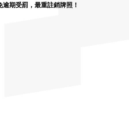
免逾期受罰，最重註銷牌照！
！