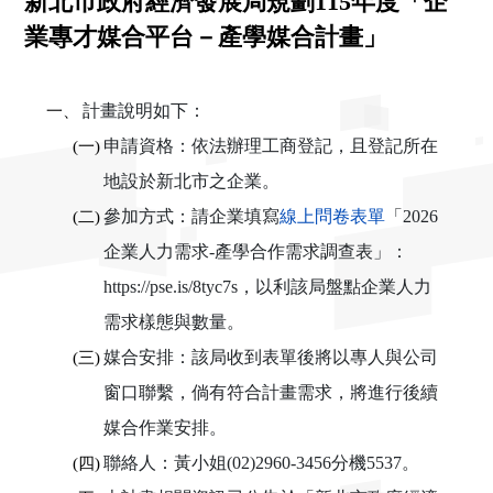
新北市政府經濟發展局規劃115年度「企
業專才媒合平台－產學媒合計畫」
一、
計畫說明如下：
(一)
申請資格：依法辦理工商登記，且登記所在
地設於新北市之企業。
(二)
參加方式：請企業填寫
線上問卷表單
「2026
企業人力需求-產學合作需求調查表」：
https://pse.is/8tyc7s，以利該局盤點企業人力
需求樣態與數量。
(三)
媒合安排：該局收到表單後將以專人與公司
窗口聯繫，倘有符合計畫需求，將進行後續
媒合作業安排。
(四)
聯絡人：黃小姐(02)2960-3456分機5537。