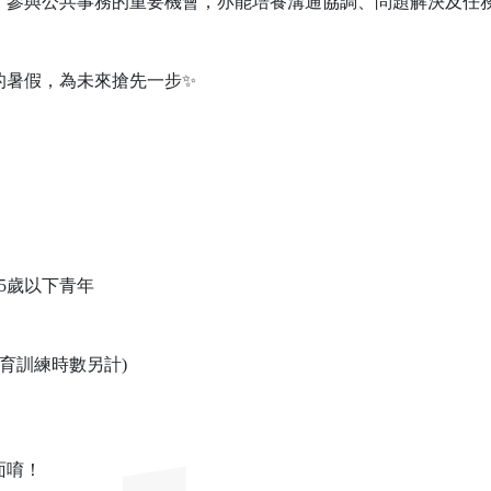
、參與公共事務的重要機會，亦能培養溝通協調、問題解決及任
的暑假，為未來搶先一步✨
5歲以下青年
訓練時數另計)
面唷！