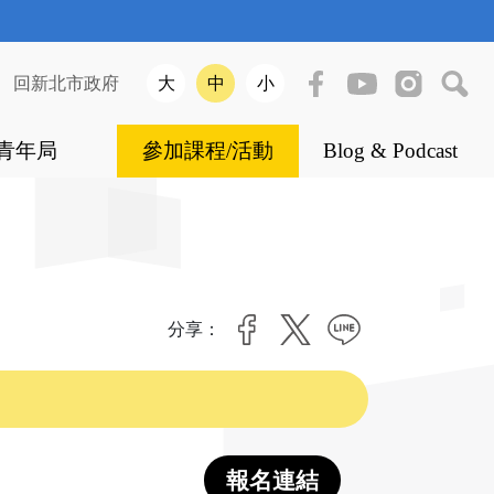
|
回新北市政府
大
中
小
青年局
參加課程/活動
Blog & Podcast
分享：
報名連結